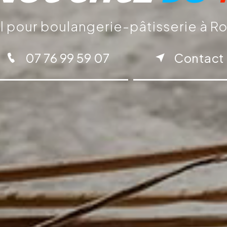
l pour boulangerie-pâtisserie à R
07 76 99 59 07
Contact