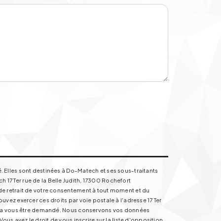
. Elles sont destinées à Do-Matech et ses sous-traitants
17 Ter rue de la Belle Judith, 17300 Rochefort
de retrait de votre consentement à tout moment et du
vez exercer ces droits par voie postale à l'adresse 17 Ter
ourra vous être demandé. Nous conservons vos données
us avez le droit de vous inscrire sur la liste d'opposition