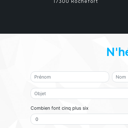
17300 Rochefort
N'h
Combien font cinq plus six