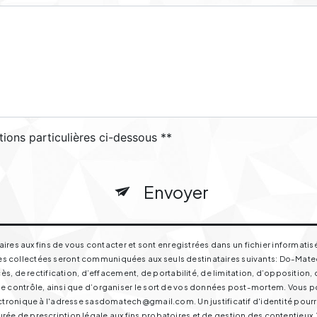
tions particulières ci-dessous **
Envoyer
s aux fins de vous contacter et sont enregistrées dans un fichier informatisé
s collectées seront communiquées aux seuls destinataires suivants: Do-Matech 
de rectification, d’effacement, de portabilité, de limitation, d’opposition, 
e contrôle, ainsi que d’organiser le sort de vos données post-mortem. Vous pou
électronique à l'adresse sasdomatech@gmail.com. Un justificatif d'identité p
ée de prescription légale aux fins probatoires et de gestion des contentieux. Vo