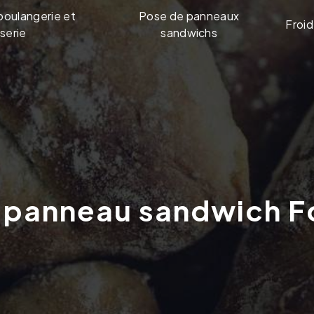
boulangerie et
Pose de panneaux
Froid
serie
sandwichs
e panneau sandwich F