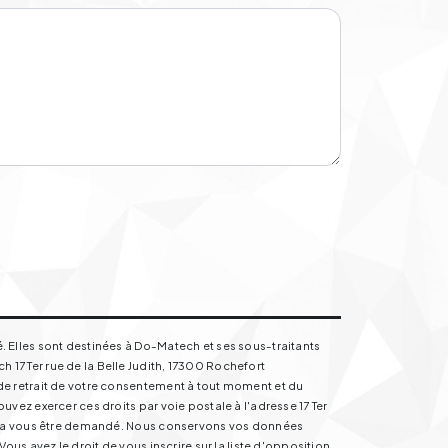
. Elles sont destinées à Do-Matech et ses sous-traitants
17 Ter rue de la Belle Judith, 17300 Rochefort
de retrait de votre consentement à tout moment et du
vez exercer ces droits par voie postale à l'adresse 17 Ter
ourra vous être demandé. Nous conservons vos données
us avez le droit de vous inscrire sur la liste d'opposition