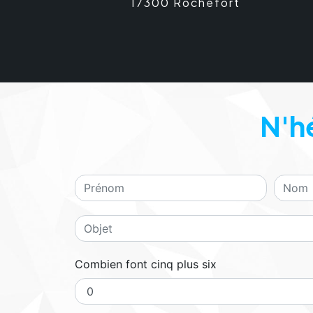
17300 Rochefort
N'h
Combien font cinq plus six