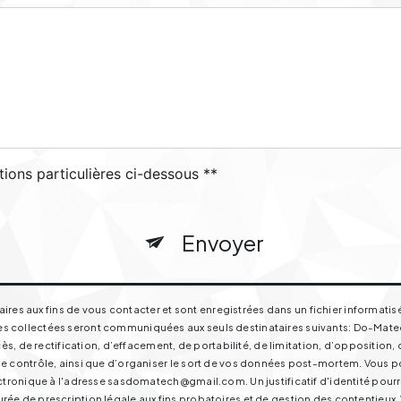
tions particulières ci-dessous **
Envoyer
s aux fins de vous contacter et sont enregistrées dans un fichier informatisé
s collectées seront communiquées aux seuls destinataires suivants: Do-Matech 
de rectification, d’effacement, de portabilité, de limitation, d’opposition, 
e contrôle, ainsi que d’organiser le sort de vos données post-mortem. Vous pou
électronique à l'adresse sasdomatech@gmail.com. Un justificatif d'identité p
ée de prescription légale aux fins probatoires et de gestion des contentieux. Vo