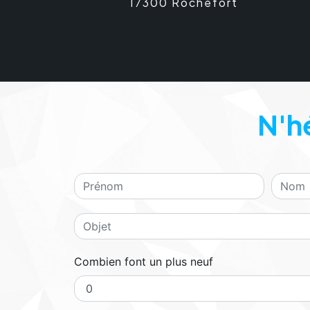
17300 Rochefort
N'h
Combien font un plus neuf