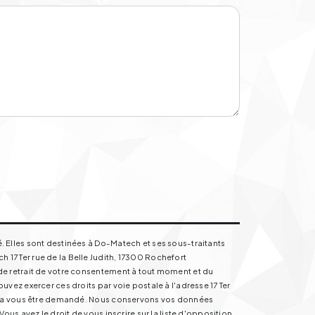
. Elles sont destinées à Do-Matech et ses sous-traitants
17 Ter rue de la Belle Judith, 17300 Rochefort
de retrait de votre consentement à tout moment et du
vez exercer ces droits par voie postale à l'adresse 17 Ter
ourra vous être demandé. Nous conservons vos données
us avez le droit de vous inscrire sur la liste d'opposition