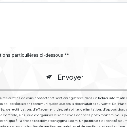
tions particulières ci-dessous **
Envoyer
s aux fins de vous contacter et sont enregistrées dans un fichier informatisé
s collectées seront communiquées aux seuls destinataires suivants: Do-Matech 
de rectification, d’effacement, de portabilité, de limitation, d’opposition, 
e contrôle, ainsi que d’organiser le sort de vos données post-mortem. Vous pou
électronique à l'adresse sasdomatech@gmail.com. Un justificatif d'identité p
ée de prescription légale aux fins probatoires et de gestion des contentieux. Vo