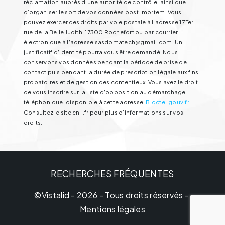
réclamation auprès d’une autorité de contrôle, ainsi que
d’organiser le sort de vos données post-mortem. Vous
pouvez exercer ces droits par voie postale à l'adresse 17 Ter
rue de la Belle Judith, 17300 Rochefort ou par courrier
électronique à l'adresse sasdomatech@gmail.com. Un
justificatif d'identité pourra vous être demandé. Nous
conservons vos données pendant la période de prise de
contact puis pendant la durée de prescription légale aux fins
probatoires et de gestion des contentieux. Vous avez le droit
de vous inscrire sur la liste d'opposition au démarchage
téléphonique, disponible à cette adresse:
Bloctel.gouv.fr
.
Consultez le site cnil.fr pour plus d’informations sur vos
droits.
RECHERCHES FRÉQUENTES
©
Vistalid
- 2026 - Tous droits réservés -
Mentions légales