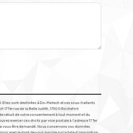
. Elles sont destinées à Do-Matech et ses sous-traitants
17 Ter rue de la Belle Judith, 17300 Rochefort
de retrait de votre consentement à tout moment et du
vez exercer ces droits par voie postale à l'adresse 17 Ter
ourra vous être demandé. Nous conservons vos données
us avez le droit de vous inscrire sur la liste d'opposition