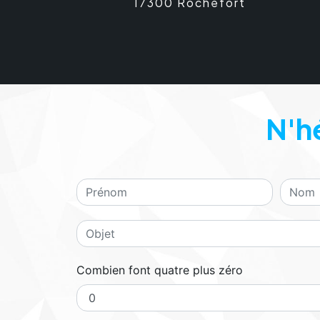
17300 Rochefort
N'h
Combien font quatre plus zéro