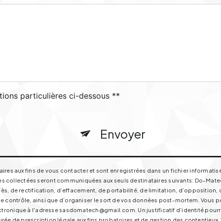
tions particulières ci-dessous **
Envoyer
s aux fins de vous contacter et sont enregistrées dans un fichier informatisé
s collectées seront communiquées aux seuls destinataires suivants: Do-Matech 
de rectification, d’effacement, de portabilité, de limitation, d’opposition, 
e contrôle, ainsi que d’organiser le sort de vos données post-mortem. Vous pou
électronique à l'adresse sasdomatech@gmail.com. Un justificatif d'identité p
ée de prescription légale aux fins probatoires et de gestion des contentieux. Vo