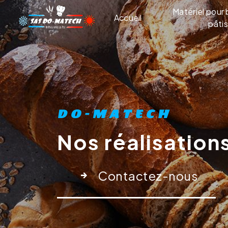
Panneau de gestion des cookies
Matériel pour 
Accueil
pâtis
DO-MATECH
Nos réalisation
Contactez-nous