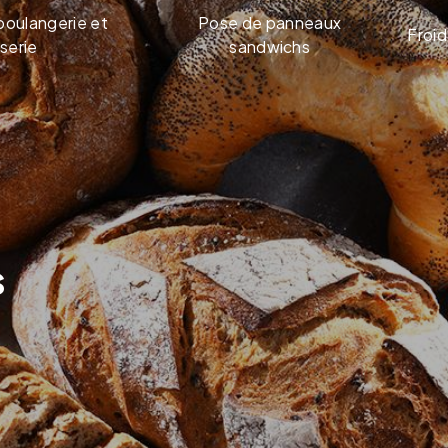
boulangerie et
Pose de panneaux
Froid
serie
sandwichs
s