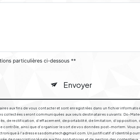
tions particulières ci-dessous **
Envoyer
s aux fins de vous contacter et sont enregistrées dans un fichier informatisé
s collectées seront communiquées aux seuls destinataires suivants: Do-Matech 
de rectification, d’effacement, de portabilité, de limitation, d’opposition, 
e contrôle, ainsi que d’organiser le sort de vos données post-mortem. Vous pou
électronique à l'adresse sasdomatech@gmail.com. Un justificatif d'identité p
ée de prescription légale aux fins probatoires et de gestion des contentieux. Vo