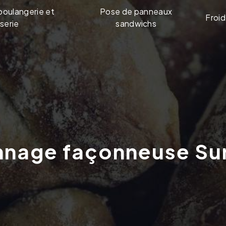
boulangerie et
Pose de panneaux
Froid
serie
sandwichs
nnage façonneuse Su