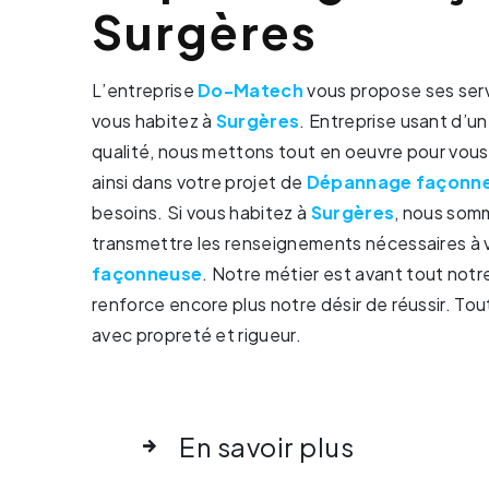
Surgères
L’entreprise
Do-Matech
vous propose ses ser
vous habitez à
Surgères
. Entreprise usant d’u
qualité, nous mettons tout en oeuvre pour vou
ainsi dans votre projet de
Dépannage façonn
besoins. Si vous habitez à
Surgères
, nous somm
transmettre les renseignements nécessaires à 
façonneuse
. Notre métier est avant tout notr
renforce encore plus notre désir de réussir. Tout
avec propreté et rigueur.
En savoir plus