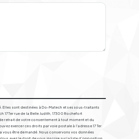
. Elles sont destinées à Do-Matech et ses sous-traitants
17 Ter rue de la Belle Judith, 17300 Rochefort
de retrait de votre consentement à tout moment et du
vez exercer ces droits par voie postale à l'adresse 17 Ter
ourra vous être demandé. Nous conservons vos données
us avez le droit de vous inscrire sur la liste d'opposition