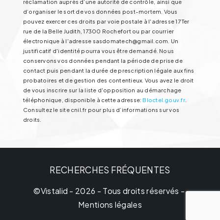
réclamation auprès d’une autorité de contrôle, ainsi que
d’organiser le sort de vos données post-mortem. Vous
pouvez exercer ces droits par voie postale à l'adresse 17 Ter
rue de la Belle Judith, 17300 Rochefort ou par courrier
électronique à l'adresse sasdomatech@gmail.com. Un
justificatif d'identité pourra vous être demandé. Nous
conservons vos données pendant la période de prise de
contact puis pendant la durée de prescription légale aux fins
probatoires et de gestion des contentieux. Vous avez le droit
de vous inscrire sur la liste d'opposition au démarchage
téléphonique, disponible à cette adresse:
Bloctel.gouv.fr
.
Consultez le site cnil.fr pour plus d’informations sur vos
droits.
RECHERCHES FRÉQUENTES
©
Vistalid
- 2026 - Tous droits réservés -
Mentions légales