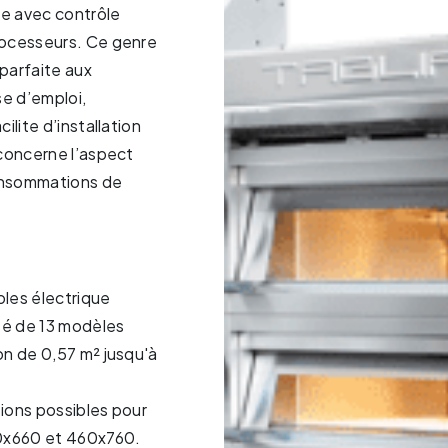
ue avec contrôle
rocesseurs. Ce genre
 parfaite aux
e d’emploi,
ilite d’installation
 concerne l’aspect
onsommations de
les électrique
 de 13 modèles
on de 0,57 m² jusqu'à
ions possibles pour
0x660 et 460x760.