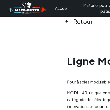
Panneau de gestion des cookies
Matériel pour 
Accueil
pâtis
Retour
Ligne M
Four à soles modulabl
MODULAR, unique en so
catégorie des électriq
innovations et pour to