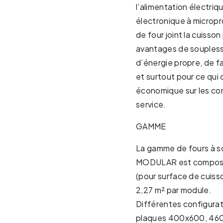
l’alimentation électriq
électronique à microp
de four joint la cuisson
avantages de soupless
d’énergie propre, de fac
et surtout pour ce qui
économique sur les c
service.
GAMME
La gamme de fours à so
MODULAR est composé
(pour surface de cuiss
2,27 m² par module.
Différentes configurat
plaques 400x600, 46