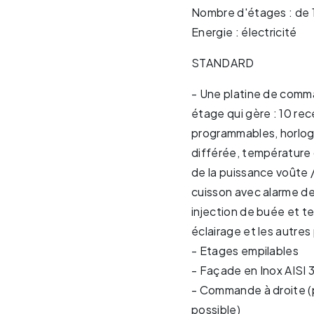
Nombre d'étages : de 1
Energie : électricité
STANDARD
- Une platine de com
étage qui gère : 10 re
programmables, horlog
différée, température 
de la puissance voûte /
cuisson avec alarme de 
injection de buée et 
éclairage et les autre
- Etages empilables
- Façade en Inox AISI
- Commande à droite (
possible)