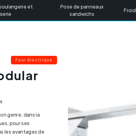
boulangerie et
Pose de panneaux
Froid
serie
sandwichs
Four électrique
odular
es
n genre, dans la
ues, pour ses
us les avantages de