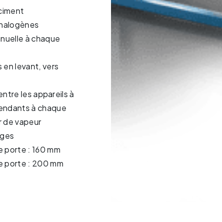
 ciment
 halogènes
nuelle à chaque
 en levant, vers
 entre les appareils à
pendants à chaque
r de vapeur
ages
e porte : 160 mm
e porte : 200 mm